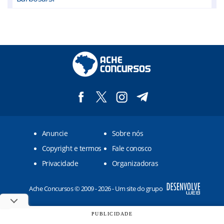
Bilac/SP
Birigui/SP
Brejo Alegre/SP
Buritama/SP
Clementina/SP
Coroados/SP
Anuncie
Sobre nós
Gabriel Monteiro/SP
Copyright e termos
Fale conosco
Getulina/SP
Privacidade
Organizadoras
Glicério/SP
Ache Concursos © 2009 - 2026 - Um site do grupo
Guaiçara/SP
Guaimbê/SP
PUBLICIDADE