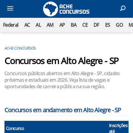
Federal
AC
AL
AM
AP
BA
CE
DF
ES
GO
M
ACHE CONCURSOS
Concursos em Alto Alegre - SP
Concursos públicos abertos em Alto Alegre - SP, cidades
próximas e estaduais em 2026. Veja lista de vagas e
oportunidades de carreira pública na sua região.
Concursos em andamento em Alto Alegre - SP
Inscrições
Concurso
até