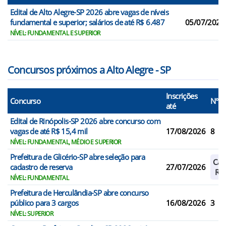
Edital de Alto Alegre-SP 2026 abre vagas de níveis
fundamental e superior; salários de até R$ 6.487
05/07/2026
NÍVEL: FUNDAMENTAL E SUPERIOR
Concursos próximos a Alto Alegre - SP
Inscrições
Concurso
N° V
até
Edital de Rinópolis-SP 2026 abre concurso com
vagas de até R$ 15,4 mil
17/08/2026
8
NÍVEL: FUNDAMENTAL, MÉDIO E SUPERIOR
Prefeitura de Glicério-SP abre seleção para
Cad
cadastro de reserva
27/07/2026
Res
NÍVEL: FUNDAMENTAL
Prefeitura de Herculândia-SP abre concurso
público para 3 cargos
16/08/2026
3
NÍVEL: SUPERIOR