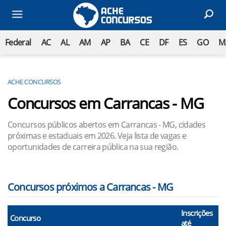
Federal
AC
AL
AM
AP
BA
CE
DF
ES
GO
M
ACHE CONCURSOS
Concursos em Carrancas - MG
Concursos públicos abertos em Carrancas - MG, cidades
próximas e estaduais em 2026. Veja lista de vagas e
oportunidades de carreira pública na sua região.
Concursos próximos a Carrancas - MG
Inscrições
Concurso
até