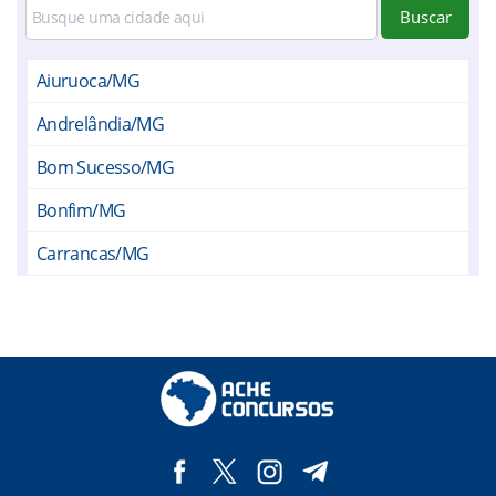
Buscar
Aiuruoca/MG
Andrelândia/MG
Bom Sucesso/MG
Bonfim/MG
Carrancas/MG
Conceição da Barra de Minas/MG
Cruzília/MG
Ibituruna/MG
Ijaci/MG
Ingaí/MG