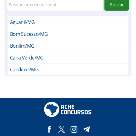
Buscar
Aguanil/MG
Bom Sucesso/MG
Bonfim/MG
Cana Verde/MG
Candeias/MG
Carrancas/MG
Conceição da Barra de Minas/MG
Coqueiral/MG
Ibituruna/MG
Ijaci/MG