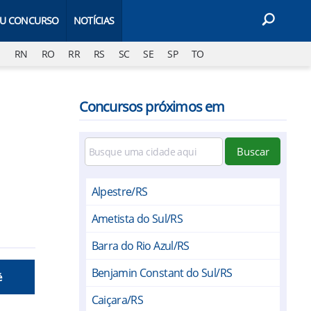
EU CONCURSO
NOTÍCIAS
J
RN
RO
RR
RS
SC
SE
SP
TO
Concursos próximos em
Buscar
Alpestre/RS
Ametista do Sul/RS
Barra do Rio Azul/RS
Benjamin Constant do Sul/RS
é
Caiçara/RS