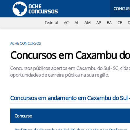
CONCUR
Federal
AC
AL
AM
AP
BA
CE
ACHE CONCURSOS
Concursos em Caxambu do 
Concursos públicos abertos em Caxambu do Sul - SC, cidad
oportunidades de carreira pública na sua região.
Concursos em andamento em Caxambu do Sul -
Concurso