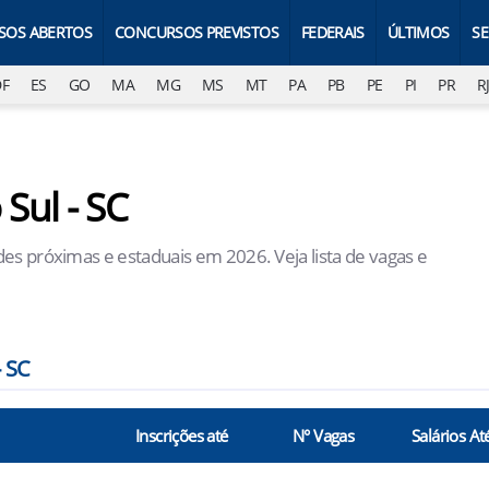
SOS ABERTOS
CONCURSOS PREVISTOS
FEDERAIS
ÚLTIMOS
S
DF
ES
GO
MA
MG
MS
MT
PA
PB
PE
PI
PR
R
Sul - SC
es próximas e estaduais em 2026. Veja lista de vagas e
 SC
Inscrições até
N° Vagas
Salários At