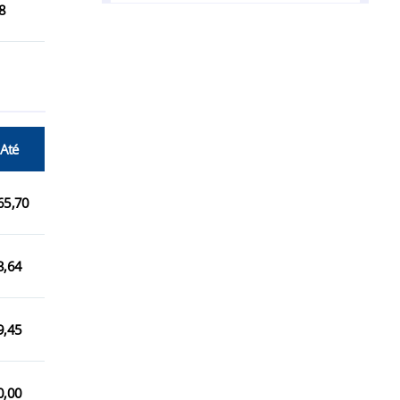
8
Cerro Grande/RS
Cristal do Sul/RS
Entre Rios do Sul/RS
Erval Grande/RS
 Até
Faxinalzinho/RS
Frederico Westphalen/RS
65,70
Gramado dos Loureiros/RS
Iraí/RS
3,64
Itatiba do Sul/RS
9,45
Liberato Salzano/RS
Nonoai/RS
0,00