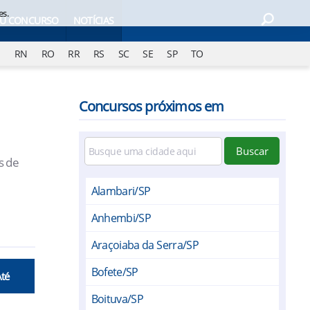
es.
EU CONCURSO
NOTÍCIAS
J
RN
RO
RR
RS
SC
SE
SP
TO
Concursos próximos em
Buscar
s de
Alambari/SP
Anhembi/SP
Araçoiaba da Serra/SP
Bofete/SP
Até
Boituva/SP