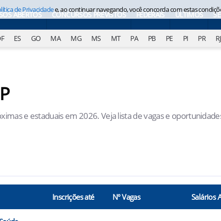
lítica de Privacidade
e, ao continuar navegando, você concorda com estas condiçõ
SOS ABERTOS
CONCURSOS PREVISTOS
FEDERAIS
ÚLTIMOS
S
DF
ES
GO
MA
MG
MS
MT
PA
PB
PE
PI
PR
R
SP
óximas e estaduais em 2026. Veja lista de vagas e oportunidade
Inscrições até
N° Vagas
Salários 