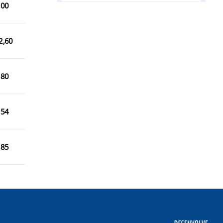
,00
Capela do Alto/SP
Capivari/SP
2,60
Cerquilho/SP
Cesário Lange/SP
,80
Conchas/SP
Elias Fausto/SP
,54
Guareí/SP
,85
Indaiatuba/SP
Iperó/SP
Itapetininga/SP
Itu/SP