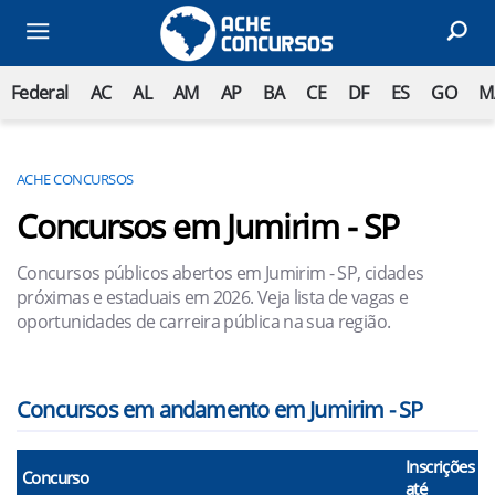
Federal
AC
AL
AM
AP
BA
CE
DF
ES
GO
M
ACHE CONCURSOS
Concursos em Jumirim - SP
Concursos públicos abertos em Jumirim - SP, cidades
próximas e estaduais em 2026. Veja lista de vagas e
oportunidades de carreira pública na sua região.
Concursos em andamento em Jumirim - SP
Inscrições
Concurso
até