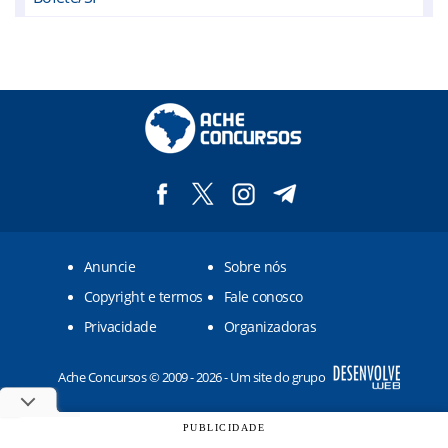
Boituva/SP
Capela do Alto/SP
Capivari/SP
Cerquilho/SP
Cesário Lange/SP
Conchas/SP
Anuncie
Sobre nós
Elias Fausto/SP
Copyright e termos
Fale conosco
Guareí/SP
Privacidade
Organizadoras
Indaiatuba/SP
Ache Concursos © 2009 - 2026 - Um site do grupo
Iperó/SP
Itu/SP
PUBLICIDADE