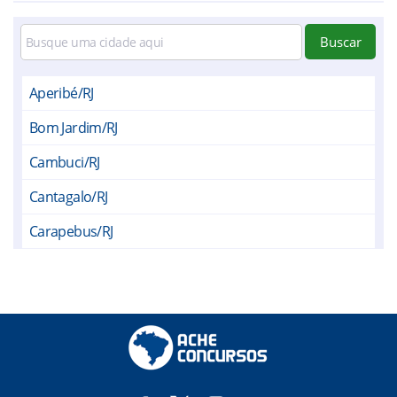
Buscar
Aperibé/RJ
Bom Jardim/RJ
Cambuci/RJ
Cantagalo/RJ
Carapebus/RJ
Casimiro de Abreu/RJ
Conceição de Macabu/RJ
Cordeiro/RJ
Itaocara/RJ