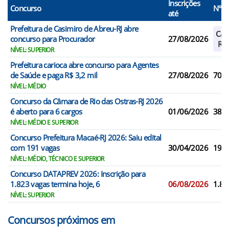
Inscrições
Concurso
N° V
até
Prefeitura de Casimiro de Abreu-RJ abre
Cad
concurso para Procurador
27/08/2026
Res
NÍVEL: SUPERIOR
Prefeitura carioca abre concurso para Agentes
de Saúde e paga R$ 3,2 mil
27/08/2026
70
NÍVEL: MÉDIO
Concurso da Câmara de Rio das Ostras-RJ 2026
é aberto para 6 cargos
01/06/2026
38
NÍVEL: MÉDIO E SUPERIOR
Concurso Prefeitura Macaé-RJ 2026: Saiu edital
com 191 vagas
30/04/2026
191
NÍVEL: MÉDIO, TÉCNICO E SUPERIOR
Concurso DATAPREV 2026: Inscrição para
1.823 vagas termina hoje, 6
06/08/2026
1.82
NÍVEL: SUPERIOR
Concursos próximos em