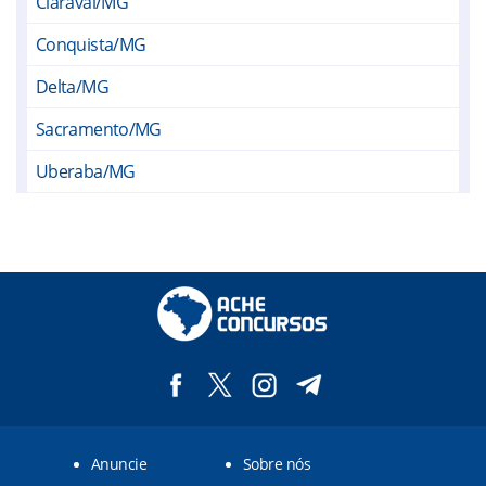
Claraval/MG
Conquista/MG
Delta/MG
Sacramento/MG
Uberaba/MG
Aramina/SP
Cristais Paulista/SP
Igarapava/SP
Ituverava/SP
Jeriquara/SP
Miguelópolis/SP
Anuncie
Sobre nós
Pedregulho/SP