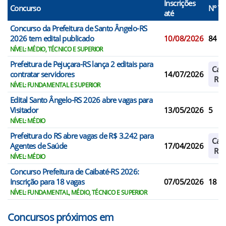
Inscrições
Concurso
N° V
até
Concurso da Prefeitura de Santo Ângelo-RS
2026 tem edital publicado
10/08/2026
84
NÍVEL: MÉDIO, TÉCNICO E SUPERIOR
Prefeitura de Pejuçara-RS lança 2 editais para
Cad
contratar servidores
14/07/2026
Res
NÍVEL: FUNDAMENTAL E SUPERIOR
Edital Santo Ângelo-RS 2026 abre vagas para
Visitador
13/05/2026
5
NÍVEL: MÉDIO
Prefeitura do RS abre vagas de R$ 3.242 para
Cad
Agentes de Saúde
17/04/2026
Res
NÍVEL: MÉDIO
Concurso Prefeitura de Caibaté-RS 2026:
Inscrição para 18 vagas
07/05/2026
18
NÍVEL: FUNDAMENTAL, MÉDIO, TÉCNICO E SUPERIOR
Concursos próximos em