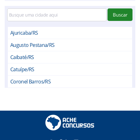
Buscar
Ajuricaba/RS
Augusto Pestana/RS
Caibaté/RS
Catuípe/RS
Coronel Barros/RS
Cruz Alta/RS
Entre-Ijuís/RS
Eugênio de Castro/RS
Giruá/RS