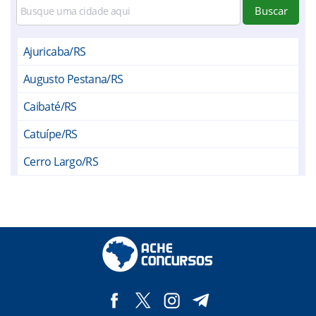
Buscar
Ajuricaba/RS
Augusto Pestana/RS
Caibaté/RS
Catuípe/RS
Cerro Largo/RS
Chiapeta/RS
Coronel Barros/RS
Entre-Ijuís/RS
Eugênio de Castro/RS
Giruá/RS