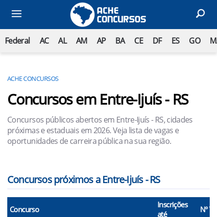
Federal
AC
AL
AM
AP
BA
CE
DF
ES
GO
M
ACHE CONCURSOS
Concursos em Entre-Ijuís - RS
Concursos públicos abertos em Entre-Ijuís - RS, cidades
próximas e estaduais em 2026. Veja lista de vagas e
oportunidades de carreira pública na sua região.
Concursos próximos a Entre-Ijuís - RS
Inscrições
Concurso
N° V
até