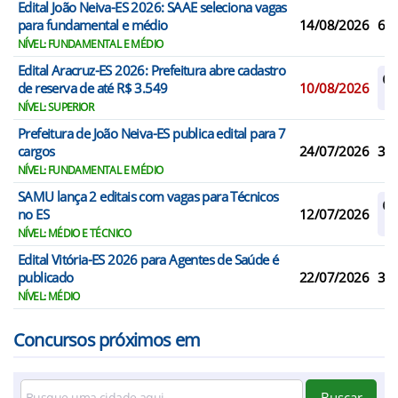
Edital João Neiva-ES 2026: SAAE seleciona vagas
para fundamental e médio
14/08/2026
6
NÍVEL: FUNDAMENTAL E MÉDIO
Edital Aracruz-ES 2026: Prefeitura abre cadastro
Ca
de reserva de até R$ 3.549
10/08/2026
Re
NÍVEL: SUPERIOR
Prefeitura de João Neiva-ES publica edital para 7
cargos
24/07/2026
3
NÍVEL: FUNDAMENTAL E MÉDIO
SAMU lança 2 editais com vagas para Técnicos
Ca
no ES
12/07/2026
Re
NÍVEL: MÉDIO E TÉCNICO
Edital Vitória-ES 2026 para Agentes de Saúde é
publicado
22/07/2026
33
NÍVEL: MÉDIO
Concursos próximos em
Buscar