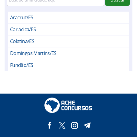
Aracruz/ES
Cariacica/ES
Colatina/ES
Domingos Martins/ES
Fundão/ES
Ibiraçu/ES
Itaguaçu/ES
Itarana/ES
João Neiva/ES
Marilândia/ES
Santa Leopoldina/ES