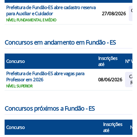
Prefeitura de Fundão-ES abre cadastro reserva
Ca
para Auxiliar e Cuidador
27/08/2026
Re
NÍVEL: FUNDAMENTAL E MÉDIO
Concursos em andamento em Fundão - ES
Inscrições
Concurso
N° Va
até
Prefeitura de Fundão-ES abre vagas para
Cad
Professor em 2026
08/06/2026
Res
NÍVEL: SUPERIOR
Concursos próximos a Fundão - ES
Inscrições
Concurso
N° 
até