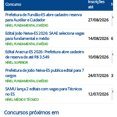
Inscrições
Concurso
N° 
até
Prefeitura de Fundão-ES abre cadastro reserva
Ca
para Auxiliar e Cuidador
27/08/2026
Re
NÍVEL: FUNDAMENTAL E MÉDIO
Edital João Neiva-ES 2026: SAAE seleciona vagas
para fundamental e médio
14/08/2026
6
NÍVEL: FUNDAMENTAL E MÉDIO
Edital Aracruz-ES 2026: Prefeitura abre cadastro
Ca
de reserva de até R$ 3.549
10/08/2026
Re
NÍVEL: SUPERIOR
Prefeitura de João Neiva-ES publica edital para 7
cargos
24/07/2026
3
NÍVEL: FUNDAMENTAL E MÉDIO
SAMU lança 2 editais com vagas para Técnicos
Ca
no ES
12/07/2026
Re
NÍVEL: MÉDIO E TÉCNICO
Concursos próximos em