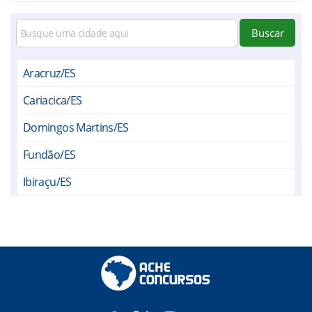
Buscar
Aracruz/ES
Cariacica/ES
Domingos Martins/ES
Fundão/ES
Ibiraçu/ES
Itaguaçu/ES
Itarana/ES
João Neiva/ES
Laranja da Terra/ES