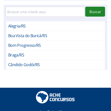
Buscar
Alegria/RS
Boa Vista do Buricá/RS
Bom Progresso/RS
Braga/RS
Cândido Godói/RS
Catuípe/RS
Chiapeta/RS
Coronel Bicaco/RS
Crissiumal/RS