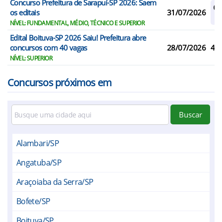
Concurso Prefeitura de Sarapuí-SP 2026: Saem
Ca
os editais
31/07/2026
Re
NÍVEL: FUNDAMENTAL, MÉDIO, TÉCNICO E SUPERIOR
Edital Boituva-SP 2026 Saiu! Prefeitura abre
concursos com 40 vagas
28/07/2026
40
NÍVEL: SUPERIOR
Concursos próximos em
Buscar
Alambari/SP
Angatuba/SP
Araçoiaba da Serra/SP
Bofete/SP
Boituva/SP