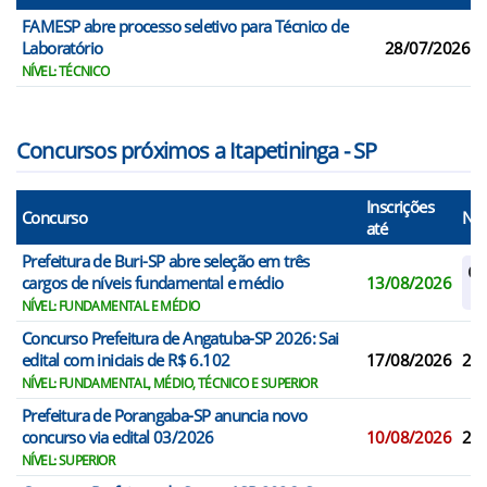
FAMESP abre processo seletivo para Técnico de
Laboratório
28/07/2026
NÍVEL: TÉCNICO
Concursos próximos a Itapetininga - SP
Inscrições
Concurso
N° 
até
Prefeitura de Buri-SP abre seleção em três
Ca
cargos de níveis fundamental e médio
13/08/2026
Re
NÍVEL: FUNDAMENTAL E MÉDIO
Concurso Prefeitura de Angatuba-SP 2026: Sai
edital com iniciais de R$ 6.102
17/08/2026
25
NÍVEL: FUNDAMENTAL, MÉDIO, TÉCNICO E SUPERIOR
Prefeitura de Porangaba-SP anuncia novo
concurso via edital 03/2026
10/08/2026
2
NÍVEL: SUPERIOR