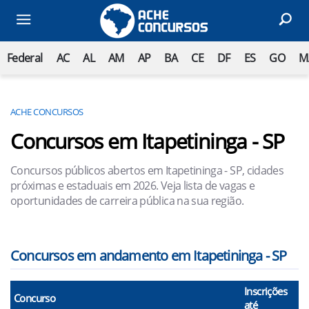
Federal
AC
AL
AM
AP
BA
CE
DF
ES
GO
M
ACHE CONCURSOS
Concursos em Itapetininga - SP
Concursos públicos abertos em Itapetininga - SP, cidades
próximas e estaduais em 2026. Veja lista de vagas e
oportunidades de carreira pública na sua região.
Concursos em andamento em Itapetininga - SP
Inscrições
Concurso
até