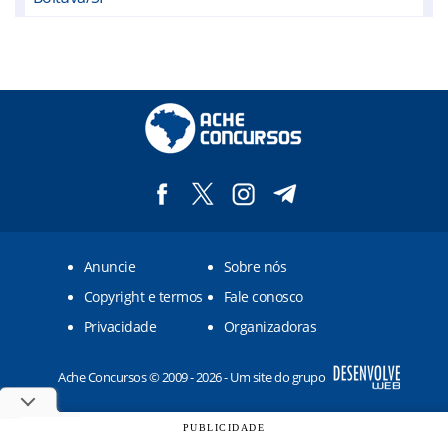
Buri/SP
Campina do Monte Alegre/SP
Capão Bonito/SP
Capela do Alto/SP
Cerquilho/SP
Cesário Lange/SP
Anuncie
Sobre nós
Guareí/SP
Copyright e termos
Fale conosco
Iperó/SP
Privacidade
Organizadoras
Itapetininga/SP
Ache Concursos © 2009 - 2026 - Um site do grupo
Pereiras/SP
Pilar do Sul/SP
PUBLICIDADE