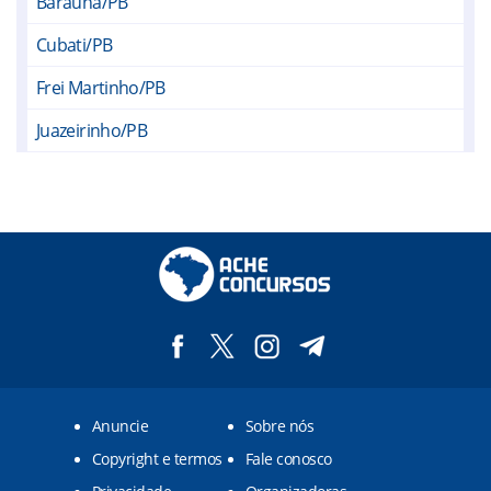
Baraúna/PB
Cubati/PB
Frei Martinho/PB
Juazeirinho/PB
Junco do Seridó/PB
Nova Palmeira/PB
Pedra Lavrada/PB
Picuí/PB
Salgadinho/PB
Santa Luzia/PB
Anuncie
Sobre nós
São José do Sabugi/PB
Copyright e termos
Fale conosco
São Mamede/PB