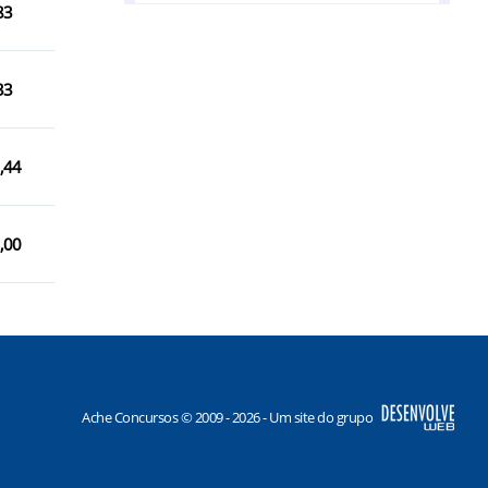
83
José de Freitas/PI
Lagoa Alegre/PI
33
Nossa Senhora de Nazaré/PI
Teresina/PI
,44
União/PI
,00
Ache Concursos © 2009 - 2026 - Um site do grupo