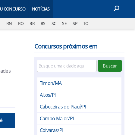
EU CONCURSO
NOTÍCIAS
J
RN
RO
RR
RS
SC
SE
SP
TO
Concursos próximos em
Buscar
dades
Timon/MA
Altos/PI
Cabeceiras do Piauí/PI
Campo Maior/PI
té
Coivaras/PI