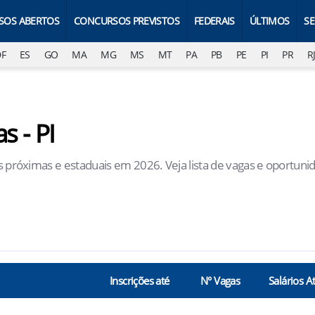
SOS ABERTOS
CONCURSOS PREVISTOS
FEDERAIS
ÚLTIMOS
S
DF
ES
GO
MA
MG
MS
MT
PA
PB
PE
PI
PR
R
s - PI
es próximas e estaduais em 2026. Veja lista de vagas e oportuni
Inscrições até
N° Vagas
Salários A