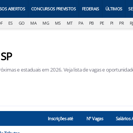
SOS ABERTOS
CONCURSOS PREVISTOS
FEDERAIS
ÚLTIMOS
S
DF
ES
GO
MA
MG
MS
MT
PA
PB
PE
PI
PR
R
 SP
óximas e estaduais em 2026. Veja lista de vagas e oportunidad
Inscrições até
N° Vagas
Salários 