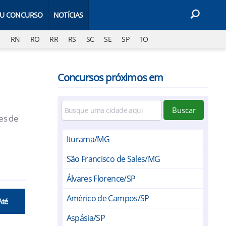
EU CONCURSO
NOTÍCIAS
J
RN
RO
RR
RS
SC
SE
SP
TO
Concursos próximos em
Buscar
es de
Iturama/MG
São Francisco de Sales/MG
Álvares Florence/SP
Américo de Campos/SP
Até
Aspásia/SP