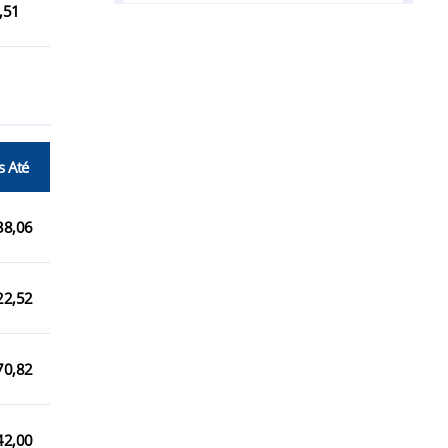
,51
Cardoso/SP
Cosmorama/SP
Dirce Reis/SP
Dolcinópolis/SP
s Até
Estrela d`Oeste/SP
Fernandópolis/SP
38,06
Floreal/SP
General Salgado/SP
22,52
Guarani d`Oeste/SP
70,82
Indiaporã/SP
Jales/SP
42,00