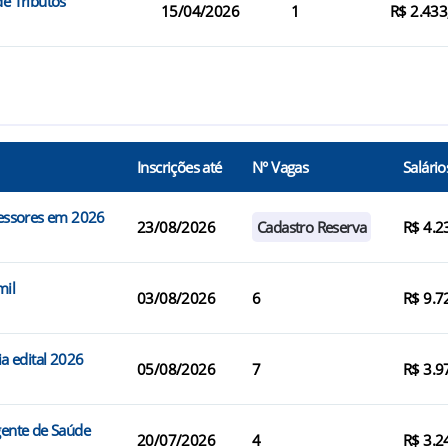
de Tributos
15/04/2026
1
R$ 2.433
Inscrições até
N° Vagas
Salário
ofessores em 2026
23/08/2026
Cadastro Reserva
R$ 4.2
mil
03/08/2026
6
R$ 9.7
ia edital 2026
05/08/2026
7
R$ 3.9
gente de Saúde
20/07/2026
4
R$ 3.2