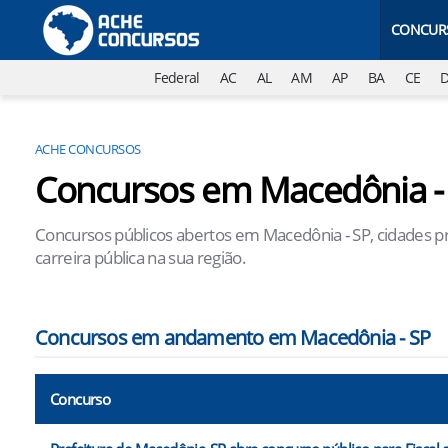
CONCUR
Federal
AC
AL
AM
AP
BA
CE
ACHE CONCURSOS
Concursos em Macedônia -
Concursos públicos abertos em Macedônia - SP, cidades pr
carreira pública na sua região.
Concursos em andamento em Macedônia - SP
Concurso