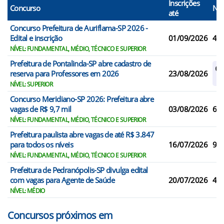
Inscrições
Concurso
N° 
até
Concurso Prefeitura de Auriflama-SP 2026 -
Edital e inscrição
01/09/2026
42
NÍVEL: FUNDAMENTAL, MÉDIO, TÉCNICO E SUPERIOR
Prefeitura de Pontalinda-SP abre cadastro de
Ca
reserva para Professores em 2026
23/08/2026
Re
NÍVEL: SUPERIOR
Concurso Meridiano-SP 2026: Prefeitura abre
vagas de R$ 9,7 mil
03/08/2026
6
NÍVEL: FUNDAMENTAL, MÉDIO, TÉCNICO E SUPERIOR
Prefeitura paulista abre vagas de até R$ 3.847
para todos os níveis
16/07/2026
9
NÍVEL: FUNDAMENTAL, MÉDIO, TÉCNICO E SUPERIOR
Prefeitura de Pedranópolis-SP divulga edital
com vagas para Agente de Saúde
20/07/2026
4
NÍVEL: MÉDIO
Concursos próximos em