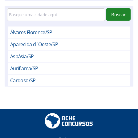
Buscar
Álvares Florence/SP
Aparecida d`Oeste/SP
Aspásia/SP
Auriflama/SP
Cardoso/SP
Dirce Reis/SP
Dolcinópolis/SP
Estrela d`Oeste/SP
Fernandópolis/SP