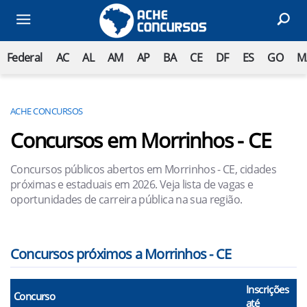
Federal
AC
AL
AM
AP
BA
CE
DF
ES
GO
M
ACHE CONCURSOS
Concursos em Morrinhos - CE
Concursos públicos abertos em Morrinhos - CE, cidades
próximas e estaduais em 2026. Veja lista de vagas e
oportunidades de carreira pública na sua região.
Concursos próximos a Morrinhos - CE
Inscrições
Concurso
até