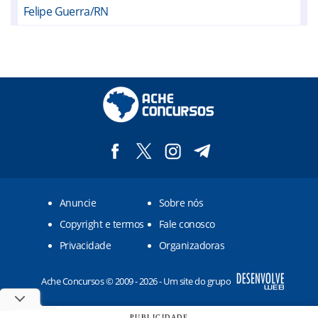
Felipe Guerra/RN
Governador Dix-Sept Rosado/RN
Grossos/RN
Mossoró/RN
Serra do Mel/RN
Tibau/RN
Upanema/RN
Anuncie
Sobre nós
Copyright e termos
Fale conosco
Privacidade
Organizadoras
Ache Concursos © 2009 - 2026 - Um site do grupo
PUBLICIDADE