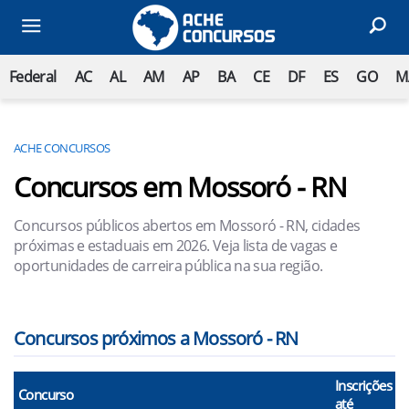
Federal
AC
AL
AM
AP
BA
CE
DF
ES
GO
M
ACHE CONCURSOS
Concursos em Mossoró - RN
Concursos públicos abertos em Mossoró - RN, cidades
próximas e estaduais em 2026. Veja lista de vagas e
oportunidades de carreira pública na sua região.
Concursos próximos a Mossoró - RN
Inscrições
Concurso
até