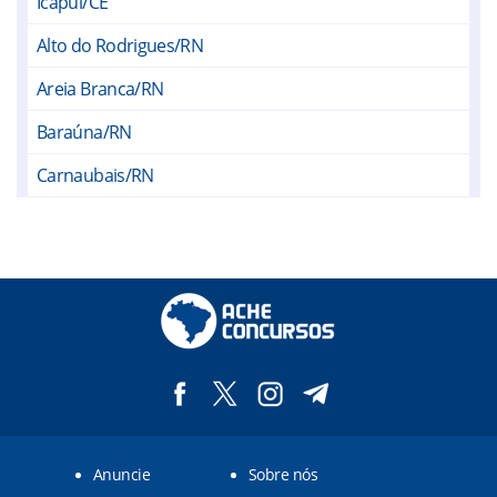
Icapuí/CE
Alto do Rodrigues/RN
Areia Branca/RN
Baraúna/RN
Carnaubais/RN
Grossos/RN
Macau/RN
Mossoró/RN
Pendências/RN
Porto do Mangue/RN
Serra do Mel/RN
Anuncie
Sobre nós
Tibau/RN