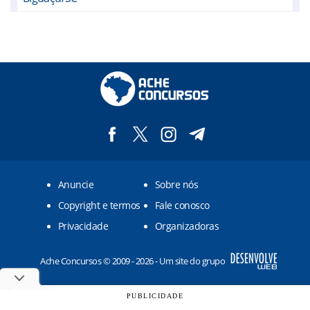
Bombinhas/SC
Canelinha/SC
Florianópolis/SC
Garopaba/SC
Governador Celso Ramos/SC
Major Gercino/SC
Anuncie
Sobre nós
Nova Trento/SC
Copyright e termos
Fale conosco
Palhoça/SC
Privacidade
Organizadoras
Paulo Lopes/SC
Ache Concursos © 2009 - 2026 - Um site do grupo
Porto Belo/SC
Rancho Queimado/SC
PUBLICIDADE