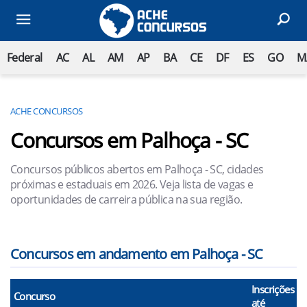
Federal
AC
AL
AM
AP
BA
CE
DF
ES
GO
M
ACHE CONCURSOS
Concursos em Palhoça - SC
Concursos públicos abertos em Palhoça - SC, cidades
próximas e estaduais em 2026. Veja lista de vagas e
oportunidades de carreira pública na sua região.
Concursos em andamento em Palhoça - SC
Inscrições
Concurso
até