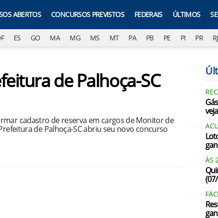
SOS ABERTOS
CONCURSOS PREVISTOS
FEDERAIS
ÚLTIMOS
S
DF
ES
GO
MA
MG
MS
MT
PA
PB
PE
PI
PR
R
Últ
feitura de Palhoça-SC
REC
Gás
vej
ormar cadastro de reserva em cargos de Monitor de
AC
 Prefeitura de Palhoça-SC abriu seu novo concurso
Lot
gan
ÀS 
Qui
(07
FÁC
Res
gan