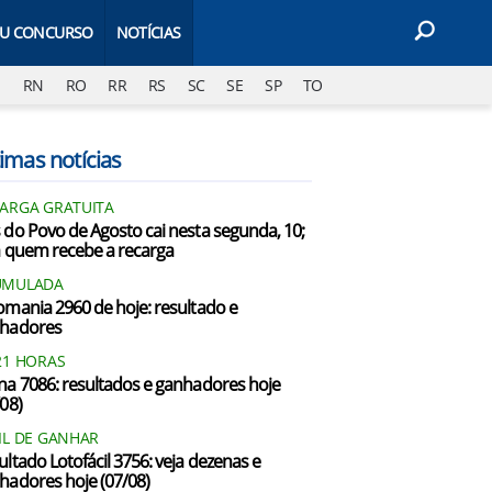
EU CONCURSO
NOTÍCIAS
J
RN
RO
RR
RS
SC
SE
SP
TO
imas notícias
ARGA GRATUITA
 do Povo de Agosto cai nesta segunda, 10;
a quem recebe a recarga
UMULADA
omania 2960 de hoje: resultado e
hadores
21 HORAS
na 7086: resultados e ganhadores hoje
/08)
IL DE GANHAR
ultado Lotofácil 3756: veja dezenas e
hadores hoje (07/08)