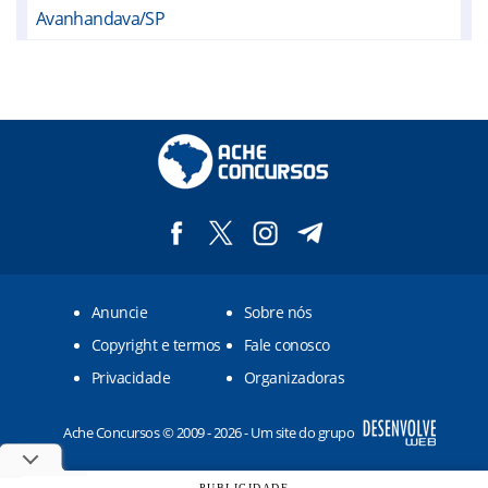
Avanhandava/SP
Barbosa/SP
Bilac/SP
Birigui/SP
Brejo Alegre/SP
Buritama/SP
Clementina/SP
Anuncie
Sobre nós
Coroados/SP
Copyright e termos
Fale conosco
Gabriel Monteiro/SP
Privacidade
Organizadoras
Getulina/SP
Ache Concursos © 2009 - 2026 - Um site do grupo
Glicério/SP
Guaiçara/SP
PUBLICIDADE