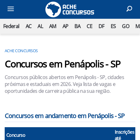
Federal
AC
AL
AM
AP
BA
CE
DF
ES
GO
M
ACHE CONCURSOS
Concursos em Penápolis - SP
Concursos públicos abertos em Penápolis - SP, cidades
próximas e estaduais em 2026. Veja lista de vagas e
oportunidades de carreira pública na sua região.
Concursos em andamento em Penápolis - SP
Inscrições
Concurso
até