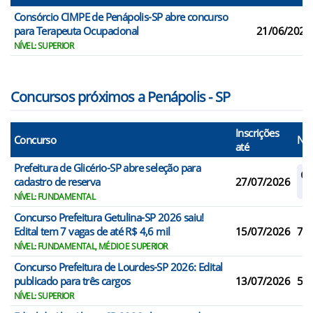
Consórcio CIMPE de Penápolis-SP abre concurso
para Terapeuta Ocupacional
21/06/2026
NÍVEL: SUPERIOR
Concursos próximos a Penápolis - SP
Inscrições
Concurso
N° 
até
Prefeitura de Glicério-SP abre seleção para
Ca
cadastro de reserva
27/07/2026
Re
NÍVEL: FUNDAMENTAL
Concurso Prefeitura Getulina-SP 2026 saiu!
Edital tem 7 vagas de até R$ 4,6 mil
15/07/2026
7
NÍVEL: FUNDAMENTAL, MÉDIO E SUPERIOR
Concurso Prefeitura de Lourdes-SP 2026: Edital
publicado para três cargos
13/07/2026
5
NÍVEL: SUPERIOR