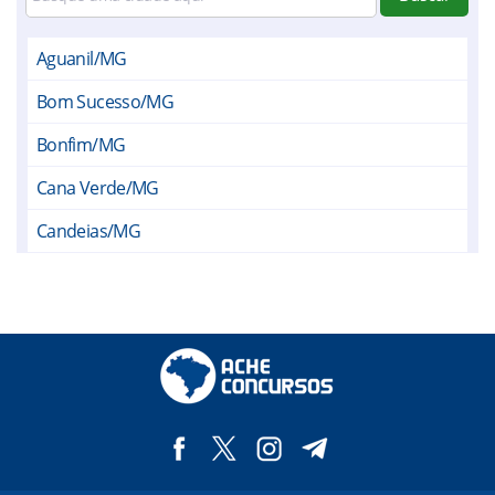
Aguanil/MG
Bom Sucesso/MG
Bonfim/MG
Cana Verde/MG
Candeias/MG
Coqueiral/MG
Cristais/MG
Ibituruna/MG
Ijaci/MG
Ingaí/MG
Itumirim/MG