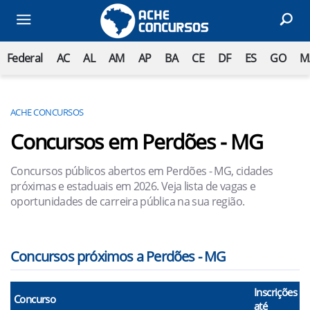
Federal
AC
AL
AM
AP
BA
CE
DF
ES
GO
M
ACHE CONCURSOS
Concursos em Perdões - MG
Concursos públicos abertos em Perdões - MG, cidades
próximas e estaduais em 2026. Veja lista de vagas e
oportunidades de carreira pública na sua região.
Concursos próximos a Perdões - MG
Inscrições
Concurso
até