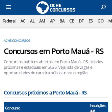
Federal
AC
AL
AM
AP
BA
CE
DF
ES
GO
M
ACHE CONCURSOS
Concursos em Porto Mauá - RS
Concursos públicos abertos em Porto Mauá - RS, cidades
próximas e estaduais em 2026. Veja lista de vagas e
oportunidades de carreira pública na sua região.
Concursos próximos a Porto Mauá - RS
Inscrições
Concurso
até