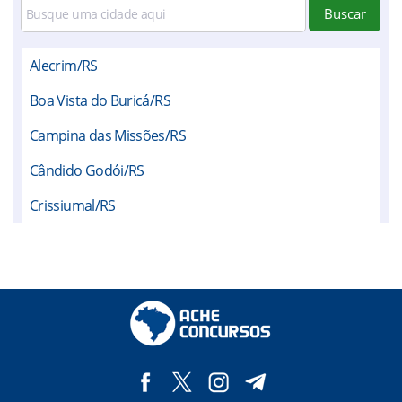
Buscar
Alecrim/RS
Boa Vista do Buricá/RS
Campina das Missões/RS
Cândido Godói/RS
Crissiumal/RS
Doutor Maurício Cardoso/RS
Giruá/RS
Horizontina/RS
Independência/RS
Nova Candelária/RS