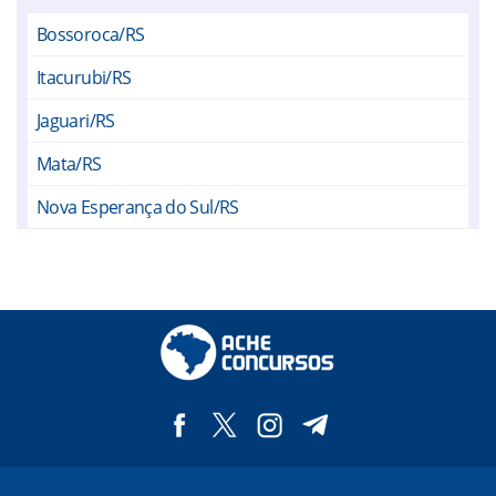
Bossoroca/RS
Itacurubi/RS
Jaguari/RS
Mata/RS
Nova Esperança do Sul/RS
Santiago/RS
São Francisco de Assis/RS
Unistalda/RS