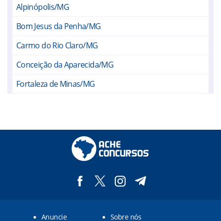
Alpinópolis/MG
Bom Jesus da Penha/MG
Carmo do Rio Claro/MG
Conceição da Aparecida/MG
Fortaleza de Minas/MG
Guapé/MG
Ilicínea/MG
Itaú de Minas/MG
Jacuí/MG
Nova Resende/MG
Passos/MG
Anuncie
Sobre nós
Pimenta/MG