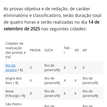
As provas objetiva e de redação, de caráter
eliminatório e classificatório, terão duração total
de quatro horas e serão realizadas no dia
14 de
setembro de 2025
nas seguintes cidades:
Cidades de
realização
TAF-
PROVA
IS/CH
VD
AP
P
das provas e
i
EVC
Rio de
Rio de
X
X
X
X
X
Janeiro
/ RJ
Janeiro/RJ
Angra dos
Rio de
Rio de
X
X
X
X
Reis / RJ
Janeiro/RJ
Janeiro/RJ
Nova
Rio de
Rio de
X
X
X
X
Friburgo / RJ
Janeiro/RJ
Janeiro/RJ
São Pedro
Rio de
Rio de