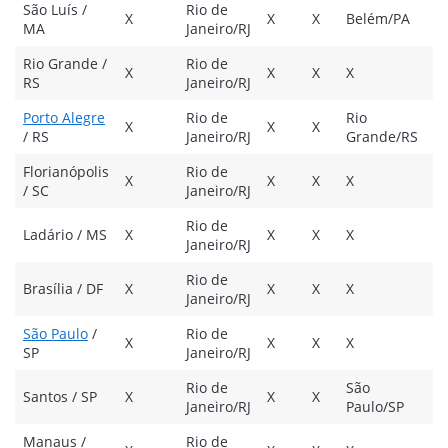
São Luís /
Rio de
X
X
X
Belém/PA
X
MA
Janeiro/RJ
Rio Grande /
Rio de
X
X
X
X
X
RS
Janeiro/RJ
Porto Alegre
Rio de
Rio
X
X
X
X
/ RS
Janeiro/RJ
Grande/RS
Florianópolis
Rio de
X
X
X
X
X
/ SC
Janeiro/RJ
Rio de
Ladário / MS
X
X
X
X
X
Janeiro/RJ
Rio de
Brasília / DF
X
X
X
X
X
Janeiro/RJ
São Paulo
/
Rio de
X
X
X
X
X
SP
Janeiro/RJ
Rio de
São
Santos / SP
X
X
X
X
Janeiro/RJ
Paulo/SP
Manaus /
Rio de