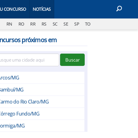
EU CONCURSO
NOTÍCIAS
J
RN
RO
RR
RS
SC
SE
SP
TO
ncursos próximos em
Buscar
Arcos/MG
Bambuí/MG
Carmo do Rio Claro/MG
Córrego Fundo/MG
Formiga/MG
Guapé/MG