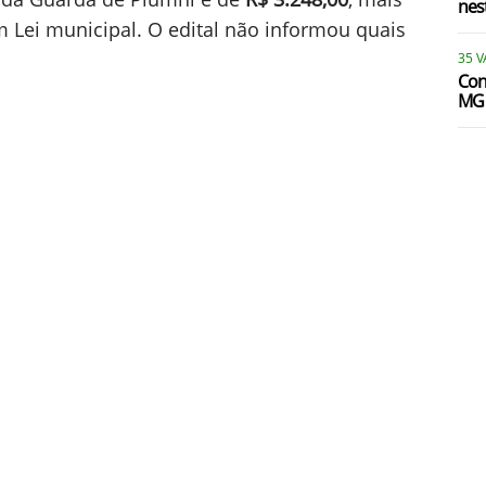
nest
m Lei municipal. O edital não informou quais
35 
Con
MG 