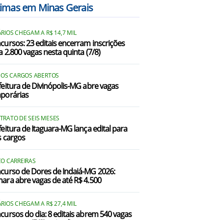
timas em Minas Gerais
Iguatama/MG
RIOS CHEGAM A R$ 14,7 MIL
licínea/MG
cursos: 23 editais encerram inscrições
a 2.800 vagas nesta quinta (7/8)
Pains/MG
Pimenta/MG
A OS CARGOS ABERTOS
feitura de Divinópolis-MG abre vagas
porárias
Piumhi/MG
ão José da Barra/MG
TRATO DE SEIS MESES
feitura de Itaguara-MG lança edital para
São Roque de Minas/MG
s cargos
Vargem Bonita/MG
CO CARREIRAS
curso de Dores de Indaiá-MG 2026:
ara abre vagas de até R$ 4.500
RIOS CHEGAM A R$ 27,4 MIL
cursos do dia: 8 editais abrem 540 vagas