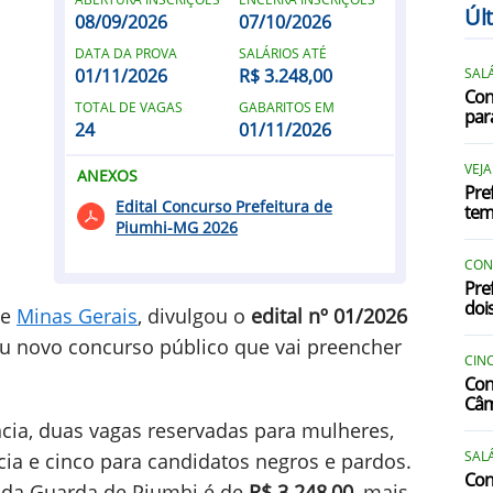
Úl
08/09/2026
07/10/2026
DATA DA PROVA
SALÁRIOS ATÉ
01/11/2026
R$ 3.248,00
SALÁ
I
Con
TOTAL DE VAGAS
GABARITOS EM
par
24
01/11/2026
VEJ
ANEXOS
Pre
Edital Concurso Prefeitura de
tem
Piumhi-MG 2026
S
CON
Pre
doi
de
Minas Gerais
, divulgou o
edital nº 01/2026
u novo concurso público que vai preencher
CIN
Con
Câm
cia, duas vagas reservadas para mulheres,
SALÁ
ia e cinco para candidatos negros e pardos.
Con
o da Guarda de Piumhi é de
R$ 3.248,00
, mais