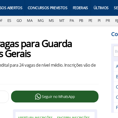
SOS ABERTOS
CONCURSOS PREVISTOS
FEDERAIS
ÚLTIMOS
S
DF
ES
GO
MA
MG
MS
MT
PA
PB
PE
PI
PR
R
Co
vagas para Guarda
 Gerais
dital para 24 vagas de nível médio. Inscrições vão de
Seguir no WhatsApp
ABERTURA INSCRIÇÕES
ENCERRA INSCRIÇÕES