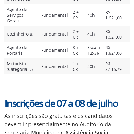
Agente de
2 +
R$
Serviços
Fundamental
40h
CR
1.621,00
Gerais
2 +
R$
Cozinheiro(a)
Fundamental
40h
CR
1.621,00
Agente de
3 +
Escala
R$
Fundamental
Portaria
CR
12x36
1.621,00
Motorista
1 +
R$
Fundamental
40h
(Categoria D)
CR
2.115,79
Inscrições de 07 a 08 de julho
As inscrições são gratuitas e os candidatos
devem ir presencialmente no Auditório da
Secretaria Municipal de Assistência Social,