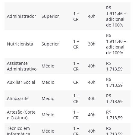
R$
1 +
1.911,46 +
Administrador
Superior
40h
CR
adicional
de 100%
R$
1 +
1.911,46 +
Nutricionista
Superior
30h
CR
adicional
de 100%
Assistente
1 +
R$
Médio
40h
Administrativo
CR
1.713,59
R$
Auxiliar Social
Médio
CR
40h
1.713,59
1 +
R$
Almoxarife
Médio
40h
CR
1.713,59
Artesão (Corte
1 +
R$
Médio
40h
e Costura)
CR
1.713,59
Técnico em
1 +
R$
Médio
40h
Informática
CR
1.713,59