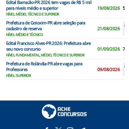
Edital Barracão-PR 2026 tem vagas de R$ 5 mil
para níveis médio e superior
19/08/2026
5
NÍVEL: MÉDIO, TÉCNICO E SUPERIOR
Prefeitura de Goioxim-PR abre seleção para
Ca
cadastro de reserva
21/08/2026
R
NÍVEL: MÉDIO E TÉCNICO
Edital Francisco Alves-PR 2026: Prefeitura abre
seu novo concurso
01/09/2026
7
NÍVEL: FUNDAMENTAL, MÉDIO, TÉCNICO E SUPERIOR
Prefeitura de Rolândia-PR abre vagas para
Ca
Professores
09/08/2026
R
NÍVEL: SUPERIOR