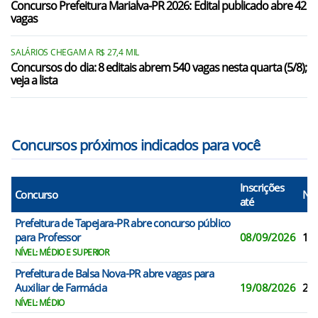
Concurso Prefeitura Marialva-PR 2026: Edital publicado abre 42
vagas
SALÁRIOS CHEGAM A R$ 27,4 MIL
Concursos do dia: 8 editais abrem 540 vagas nesta quarta (5/8);
veja a lista
Concursos próximos indicados para você
Inscrições
Concurso
N° 
até
Prefeitura de Tapejara-PR abre concurso público
para Professor
08/09/2026
11
NÍVEL: MÉDIO E SUPERIOR
Prefeitura de Balsa Nova-PR abre vagas para
Auxiliar de Farmácia
19/08/2026
2
NÍVEL: MÉDIO