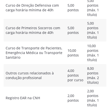
5,00
Curso de Direção Defensiva com
5,00
pontos
carga horária mínima de 40h
pontos
(máx. 1
título)
5,00
Curso de Primeiros Socorros com
5,00
pontos
carga horária mínima de 40h
pontos
(máx. 1
título)
10,00
Curso de Transporte de Pacientes,
10,00
pontos
Emergência Médica ou Transporte
pontos
(máx. 1
Sanitário
título)
8,00
4,00
Outros cursos relacionados à
pontos
pontos
condução profissional
(máx. 2
por curso
títulos)
2,00
2,00
pontos
Registro EAR na CNH
pontos
(máx. 1
título)