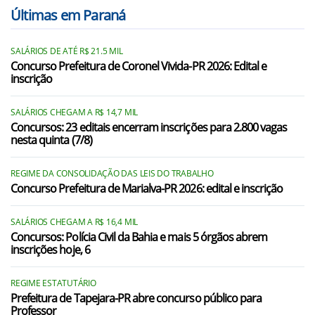
Sengés/PR
Últimas em Paraná
Tunas do Paraná/PR
SALÁRIOS DE ATÉ R$ 21.5 MIL
Apiaí/SP
Concurso Prefeitura de Coronel Vivida-PR 2026: Edital e
inscrição
Barra do Chapéu/SP
Bom Sucesso de Itararé/SP
SALÁRIOS CHEGAM A R$ 14,7 MIL
Concursos: 23 editais encerram inscrições para 2.800 vagas
nesta quinta (7/8)
Itaóca/SP
Itapirapuã Paulista/SP
REGIME DA CONSOLIDAÇÃO DAS LEIS DO TRABALHO
Concurso Prefeitura de Marialva-PR 2026: edital e inscrição
Itararé/SP
Ribeira/SP
SALÁRIOS CHEGAM A R$ 16,4 MIL
Concursos: Polícia Civil da Bahia e mais 5 órgãos abrem
inscrições hoje, 6
REGIME ESTATUTÁRIO
Prefeitura de Tapejara-PR abre concurso público para
Professor