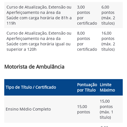
Curso de Atualização, Extensão ou
3,00
6,00
Aperfeiçoamento na área da
pontos
pontos
Saúde com carga horária de 81h a
por
(máx. 2
119h
certificado
títulos)
Curso de Atualização, Extensão ou
8,00
16,00
Aperfeiçoamento na área da
pontos
pontos
Saúde com carga horária igual ou
por
(máx. 2
superior a 120h
certificado
títulos)
Motorista de Ambulância
Pontuação
Limite
Tipo de Título / Certificado
por Título
Máximo
15,00
15,00
pontos
Ensino Médio Completo
pontos
(máx. 1
título)