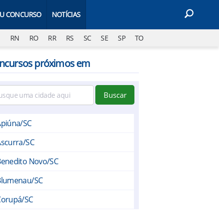
EU CONCURSO
NOTÍCIAS
J
RN
RO
RR
RS
SC
SE
SP
TO
ncursos próximos em
Buscar
Apiúna/SC
Ascurra/SC
Benedito Novo/SC
Blumenau/SC
Corupá/SC
Dona Emma/SC