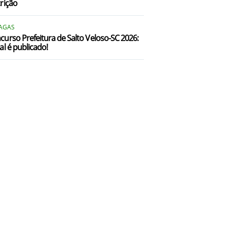
crição
Pomerode/SC
VAGAS
residente Getúlio/SC
curso Prefeitura de Salto Veloso-SC 2026:
al é publicado!
io do Sul/SC