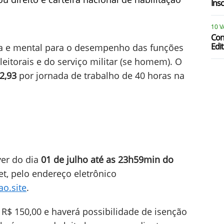
Ins
10 
P
Con
Edit
ica e mental para o desempenho das funções
R
eitorais e do serviço militar (se homem). O
2,93
por jornada de trabalho de 40 horas na
ver do dia
01 de julho até as 23h59min do
net, pelo endereço eletrônico
ao.site
.
 R$ 150,00 e haverá possibilidade de isenção