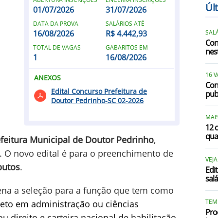
Úl
01/07/2026
31/07/2026
DATA DA PROVA
SALÁRIOS ATÉ
16/08/2026
R$ 4.442,93
SALÁ
Con
TOTAL DE VAGAS
GABARITOS EM
nest
1
16/08/2026
I
16 
ANEXOS
Con
Edital Concurso Prefeitura de
pub
I
Doutor Pedrinho-SC 02-2026
I
MAIS
12 
J
qua
feitura Municipal de Doutor Pedrinho
,
J
. O novo edital é para o preenchimento de
VEJA
butos
.
Edi
L
sal
L
na a seleção para a função que tem como
TEM
eto em administração ou ciências
Pro
 direito e carteira nacional de habilitação