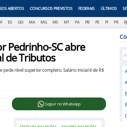
SOS ABERTOS
CONCURSOS PREVISTOS
FEDERAIS
ÚLTIMOS
S
DF
ES
GO
MA
MG
MS
MT
PA
PB
PE
PI
PR
R
Co
or Pedrinho-SC abre
l de Tributos
 pede nível superior completo. Salário inicial é de R$
Seguir no WhatsApp
ABERTURA INSCRIÇÕES
ENCERRA INSCRIÇÕES