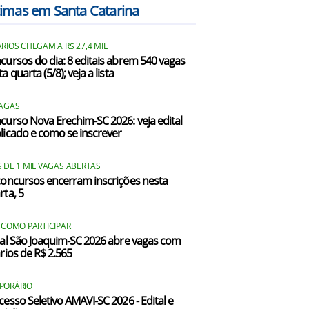
timas em Santa Catarina
Doutor Pedrinho/SC
RIOS CHEGAM A R$ 27,4 MIL
Gaspar/SC
cursos do dia: 8 editais abrem 540 vagas
a quarta (5/8); veja a lista
Guaramirim/SC
birama/SC
VAGAS
curso Nova Erechim-SC 2026: veja edital
licado e como se inscrever
ndaial/SC
taiópolis/SC
 DE 1 MIL VAGAS ABERTAS
concursos encerram inscrições nesta
araguá do Sul/SC
rta, 5
osé Boiteux/SC
 COMO PARTICIPAR
tal São Joaquim-SC 2026 abre vagas com
ontras/SC
ários de R$ 2.565
uiz Alves/SC
PORÁRIO
Massaranduba/SC
cesso Seletivo AMAVI-SC 2026 - Edital e