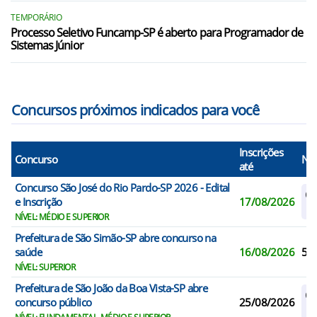
Santa Rosa de Viterbo/SP
TEMPORÁRIO
Processo Seletivo Funcamp-SP é aberto para Programador de
Sistemas Júnior
São João da Boa Vista/SP
São José do Rio Pardo/SP
Concursos próximos indicados para você
Inscrições
Concurso
N° 
até
Concurso São José do Rio Pardo-SP 2026 - Edital
Ca
e Inscrição
17/08/2026
R
NÍVEL: MÉDIO E SUPERIOR
Prefeitura de São Simão-SP abre concurso na
saúde
16/08/2026
5
NÍVEL: SUPERIOR
Prefeitura de São João da Boa Vista-SP abre
Ca
concurso público
25/08/2026
R