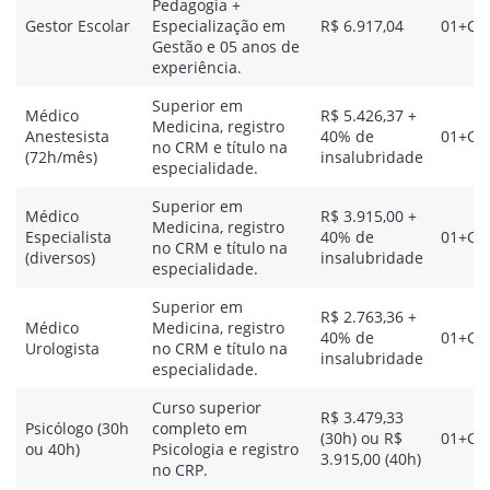
Pedagogia +
Gestor Escolar
Especialização em
R$ 6.917,04
01+CR
Gestão e 05 anos de
experiência.
Superior em
Médico
R$ 5.426,37 +
Medicina, registro
Anestesista
40% de
01+CR
no CRM e título na
(72h/mês)
insalubridade
especialidade.
Superior em
Médico
R$ 3.915,00 +
Medicina, registro
Especialista
40% de
01+CR
no CRM e título na
(diversos)
insalubridade
especialidade.
Superior em
R$ 2.763,36 +
Médico
Medicina, registro
40% de
01+CR
Urologista
no CRM e título na
insalubridade
especialidade.
Curso superior
R$ 3.479,33
Psicólogo (30h
completo em
(30h) ou R$
01+CR
ou 40h)
Psicologia e registro
3.915,00 (40h)
no CRP.