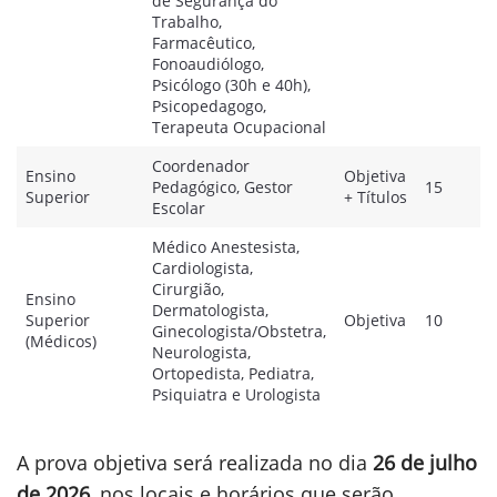
de Segurança do
Trabalho,
Farmacêutico,
Fonoaudiólogo,
Psicólogo (30h e 40h),
Psicopedagogo,
Terapeuta Ocupacional
Coordenador
Ensino
Objetiva
Pedagógico, Gestor
15
Superior
+ Títulos
Escolar
Médico Anestesista,
Cardiologista,
Cirurgião,
Ensino
Dermatologista,
Superior
Objetiva
10
Ginecologista/Obstetra,
(Médicos)
Neurologista,
Ortopedista, Pediatra,
Psiquiatra e Urologista
A prova objetiva será realizada no dia
26 de julho
de 2026
, nos locais e horários que serão