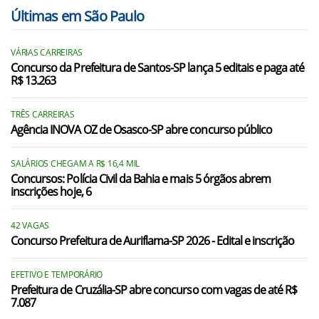
Descalvado/SP
Últimas em São Paulo
Divinolândia/SP
VÁRIAS CARREIRAS
Itobi/SP
Concurso da Prefeitura de Santos-SP lança 5 editais e paga até
R$ 13.263
Leme/SP
Luís Antônio/SP
TRÊS CARREIRAS
Agência INOVA OZ de Osasco-SP abre concurso público
Mococa/SP
SALÁRIOS CHEGAM A R$ 16,4 MIL
Pirassununga/SP
Concursos: Polícia Civil da Bahia e mais 5 órgãos abrem
inscrições hoje, 6
Porto Ferreira/SP
Santa Cruz da Conceição/SP
42 VAGAS
Concurso Prefeitura de Auriflama-SP 2026 - Edital e inscrição
Santa Cruz da Esperança/SP
EFETIVO E TEMPORÁRIO
Santa Cruz das Palmeiras/SP
Prefeitura de Cruzália-SP abre concurso com vagas de até R$
7.087
Santa Rita do Passa Quatro/SP