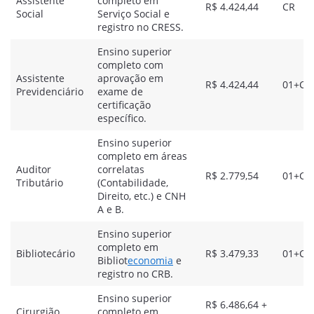
Assistente
completo em
R$ 4.424,44
CR
Social
Serviço Social e
registro no CRESS.
Ensino superior
completo com
Assistente
aprovação em
R$ 4.424,44
01+CR
Previdenciário
exame de
certificação
específico.
Ensino superior
completo em áreas
Auditor
correlatas
R$ 2.779,54
01+CR
Tributário
(Contabilidade,
Direito, etc.) e CNH
A e B.
Ensino superior
completo em
Bibliotecário
R$ 3.479,33
01+CR
Bibliot
economia
e
registro no CRB.
Ensino superior
R$ 6.486,64 +
Cirurgião
completo em