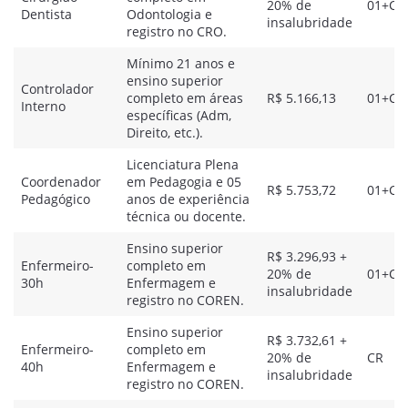
20% de
01+CR
Dentista
Odontologia e
insalubridade
registro no CRO.
Mínimo 21 anos e
ensino superior
Controlador
completo em áreas
R$ 5.166,13
01+CR
Interno
específicas (Adm,
Direito, etc.).
Licenciatura Plena
Coordenador
em Pedagogia e 05
R$ 5.753,72
01+CR
Pedagógico
anos de experiência
técnica ou docente.
Ensino superior
R$ 3.296,93 +
Enfermeiro-
completo em
20% de
01+CR
30h
Enfermagem e
insalubridade
registro no COREN.
Ensino superior
R$ 3.732,61 +
Enfermeiro-
completo em
20% de
CR
40h
Enfermagem e
insalubridade
registro no COREN.