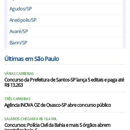
Agudos/SP
Areiópolis/SP
Avaré/SP
Bariri/SP
Barra Bonita/SP
Últimas em São Paulo
Bauru/SP
VÁRIAS CARREIRAS
Bocaina/SP
Concurso da Prefeitura de Santos-SP lança 5 editais e paga até
R$ 13.263
Boracéia/SP
Borebi/SP
TRÊS CARREIRAS
Agência INOVA OZ de Osasco-SP abre concurso público
Botucatu/SP
SALÁRIOS CHEGAM A R$ 16,4 MIL
Cabrália Paulista/SP
Concursos: Polícia Civil da Bahia e mais 5 órgãos abrem