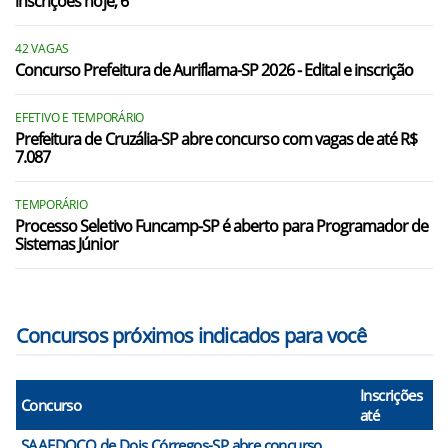
inscrições hoje, 6
Dois Córregos/SP
Igaraçu do Tietê/SP
42 VAGAS
Concurso Prefeitura de Auriflama-SP 2026 - Edital e inscrição
Itapuí/SP
EFETIVO E TEMPORÁRIO
Itatinga/SP
Prefeitura de Cruzália-SP abre concurso com vagas de até R$
7.087
Jaú/SP
Lençóis Paulista/SP
TEMPORÁRIO
Processo Seletivo Funcamp-SP é aberto para Programador de
Sistemas Júnior
Macatuba/SP
Mineiros do Tietê/SP
Concursos próximos indicados para você
Inscrições
Concurso
até
SAAEDOCO de Dois Córregos-SP abre concurso