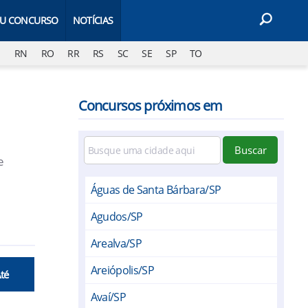
EU CONCURSO
NOTÍCIAS
J
RN
RO
RR
RS
SC
SE
SP
TO
Concursos próximos em
Buscar
e
Águas de Santa Bárbara/SP
Agudos/SP
Arealva/SP
Areiópolis/SP
Até
Avaí/SP