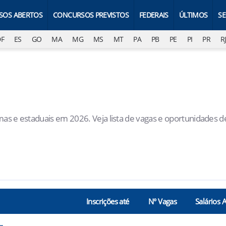
SOS ABERTOS
CONCURSOS PREVISTOS
FEDERAIS
ÚLTIMOS
S
DF
ES
GO
MA
MG
MS
MT
PA
PB
PE
PI
PR
R
mas e estaduais em 2026. Veja lista de vagas e oportunidades d
Inscrições até
N° Vagas
Salários 