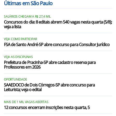
Últimas em São Paulo
Américo de Campos/SP
SALÁRIOS CHEGAM A R$ 27,4 MIL
Cosmorama/SP
Concursos do dia: 8 editais abrem 540 vagas nesta quarta (5/8);
veja a lista
Guaraci/SP
Icém/SP
VEJA COMO PARTICIPAR
FSA de Santo André-SP abre concurso para Consultor Jurídico
Ipiguá/SP
VEJA AS DISCIPLINAS
Mirassolândia/SP
Prefeitura de Pracinha-SP abre cadastro reserva para
Professores em 2026
Nova Granada/SP
Onda Verde/SP
OPORTUNIDADE
SAAEDOCO de Dois Córregos-SP abre concurso para
Leiturista; veja o edital
Orindiúva/SP
Palestina/SP
MAIS DE 1 MIL VAGAS ABERTAS
12 concursos encerram inscrições nesta quarta, 5
Pontes Gestal/SP