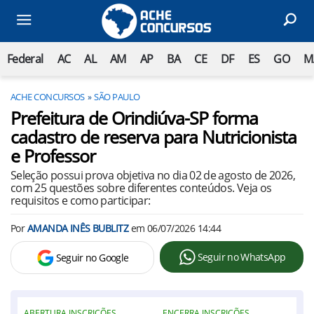
Federal
AC
AL
AM
AP
BA
CE
DF
ES
GO
M
ACHE CONCURSOS
SÃO PAULO
Prefeitura de Orindiúva-SP forma
cadastro de reserva para Nutricionista
e Professor
Seleção possui prova objetiva no dia 02 de agosto de 2026,
com 25 questões sobre diferentes conteúdos. Veja os
requisitos e como participar:
Por
AMANDA INÊS BUBLITZ
em
06/07/2026 14:44
Seguir no WhatsApp
Seguir no Google
ABERTURA INSCRIÇÕES
ENCERRA INSCRIÇÕES