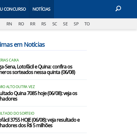
EU CONCURSO
NOTÍCIAS
J
RN
RO
RR
RS
SC
SE
SP
TO
timas em Notícias
RIAS CAIXA
a-Sena, Lotofácil e Quina: confira os
eros sorteados nessa quinta (06/08)
MIO ALTO OUTRA VEZ
ultado Quina 7085 hoje (06/08): veja os
hadores
ULTADO DO SORTEIO
fácil 3755 HOJE (06/08): veja resultado e
hadores dos R$ 5 milhões