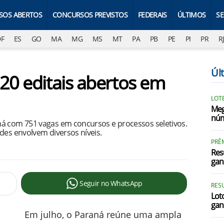
SOS ABERTOS
CONCURSOS PREVISTOS
FEDERAIS
ÚLTIMOS
S
DF
ES
GO
MA
MG
MS
MT
PA
PB
PE
PI
PR
R
Úl
20 editais abertos em
LOTE
Meg
núm
ná com 751 vagas em concursos e processos seletivos.
des envolvem diversos níveis.
PRÊ
Res
gan
Seguir no WhatsApp
RES
Loto
gan
Em julho, o Paraná reúne uma ampla