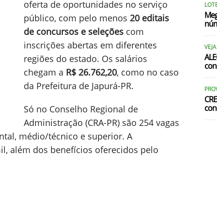
oferta de oportunidades no serviço
LOTE
Meg
público, com pelo menos
20 editais
núm
de concursos e seleções
com
inscrições abertas em diferentes
VEJA
ALE
regiões do estado. Os salários
con
chegam a
R$ 26.762,20
, como no caso
da Prefeitura de Japurá-PR.
PRO
CRE
con
Só no Conselho Regional de
Administração (CRA-PR) são 254 vagas
tal, médio/técnico e superior. A
l, além dos benefícios oferecidos pelo