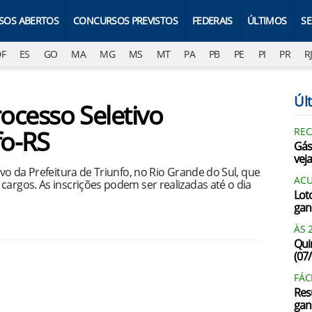
SOS ABERTOS
CONCURSOS PREVISTOS
FEDERAIS
ÚLTIMOS
S
DF
ES
GO
MA
MG
MS
MT
PA
PB
PE
PI
PR
R
Últ
rocesso Seletivo
fo-RS
REC
Gás
vej
ivo da Prefeitura de Triunfo, no Rio Grande do Sul, que
AC
cargos. As inscrições podem ser realizadas até o dia
Lot
gan
ÀS 
Qui
(07
FÁC
Res
gan