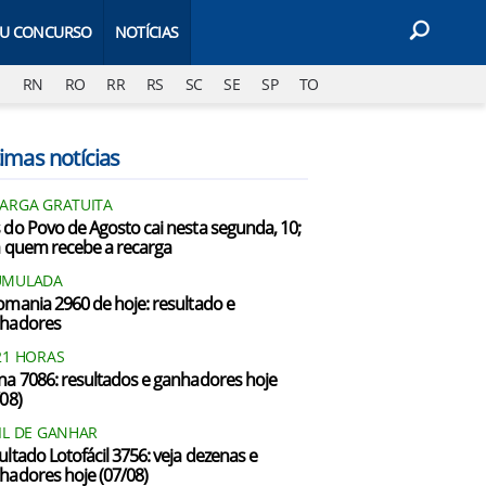
EU CONCURSO
NOTÍCIAS
J
RN
RO
RR
RS
SC
SE
SP
TO
imas notícias
ARGA GRATUITA
 do Povo de Agosto cai nesta segunda, 10;
a quem recebe a recarga
UMULADA
omania 2960 de hoje: resultado e
hadores
21 HORAS
na 7086: resultados e ganhadores hoje
/08)
IL DE GANHAR
ultado Lotofácil 3756: veja dezenas e
hadores hoje (07/08)