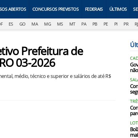
SOS ABERTOS
CONCURSOS PREVISTOS
FEDERAIS
ÚLTIMOS
S
DF
ES
GO
MA
MG
MS
MT
PA
PB
PE
PI
PR
R
Últ
tivo Prefeitura de
-RO 03-2026
CAD
Gov
não
ntal, médio, técnico e superior e salários de até R$
SAL
Con
segu
TRÊ
Con
par
LOT
Bol
mai