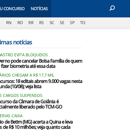
EU CONCURSO
NOTÍCIAS
J
RN
RO
RR
RS
SC
SE
SP
TO
imas notícias
ASTRO EVITA BLOQUEIOS
erno pode cancelar Bolsa Família de quem
 fizer biometria até essa data
ÁRIOS CHEGAM A R$ 17,7 MIL
cursos: 18 editais abrem 9.000 vagas nesta
nda (10/08); veja lista
S CARGOS SUSPENSOS
curso da Câmara de Goiânia é
cialmente liberado pelo TCM-GO
ERIAS CAIXA
ão de Betim (MG) acerta a Quina e leva
s de R$ 10 milhões; veja quanto cada