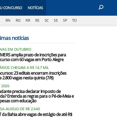
EU CONCURSO
NOTÍCIAS
J
RN
RO
RR
RS
SC
SE
SP
TO
imas notícias
VAS EM OUTUBRO
MERS amplia prazo de inscrições para
curso com 60 vagas em Porto Alegre
ÁRIOS CHEGAM A R$ 14,7 MIL
cursos: 23 editais encerram inscrições
a 2.800 vagas nesta quinta (7/8)
F 2026
udante precisa declarar Imposto de
da? Entenda as regras para o Pé-de-Meia e
pesas com educação
SA-AUXÍLIO DE R$ 2.640
 da Bahia abre vagas de estágio de até R$