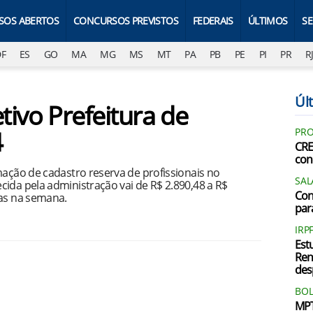
SOS ABERTOS
CONCURSOS PREVISTOS
FEDERAIS
ÚLTIMOS
S
DF
ES
GO
MA
MG
MS
MT
PA
PB
PE
PI
PR
R
Últ
tivo Prefeitura de
4
PRO
CRE
con
mação de cadastro reserva de profissionais no
SAL
ida pela administração vai de R$ 2.890,48 a R$
Con
ras na semana.
par
IRP
Est
Ren
des
BOL
MPT