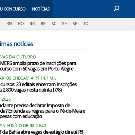
EU CONCURSO
NOTÍCIAS
J
RN
RO
RR
RS
SC
SE
SP
TO
imas notícias
VAS EM OUTUBRO
MERS amplia prazo de inscrições para
curso com 60 vagas em Porto Alegre
ÁRIOS CHEGAM A R$ 14,7 MIL
cursos: 23 editais encerram inscrições
a 2.800 vagas nesta quinta (7/8)
F 2026
udante precisa declarar Imposto de
da? Entenda as regras para o Pé-de-Meia e
pesas com educação
SA-AUXÍLIO DE R$ 2.640
 da Bahia abre vagas de estágio de até R$