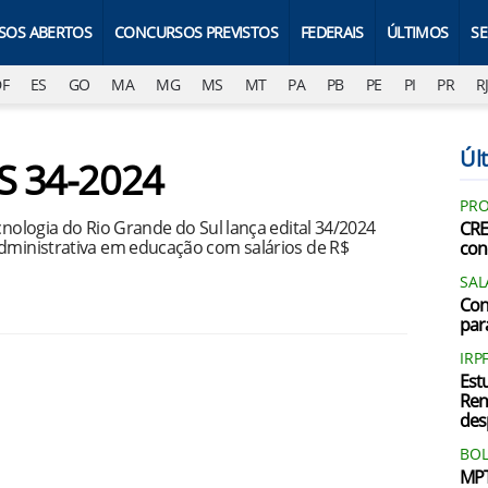
SOS ABERTOS
CONCURSOS PREVISTOS
FEDERAIS
ÚLTIMOS
S
DF
ES
GO
MA
MG
MS
MT
PA
PB
PE
PI
PR
R
Últ
RS 34-2024
PRO
cnologia do Rio Grande do Sul lança edital 34/2024
CRE
administrativa em educação com salários de R$
con
SAL
Con
par
IRP
Est
Ren
des
BOL
MPT