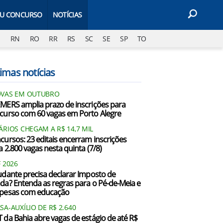
EU CONCURSO
NOTÍCIAS
J
RN
RO
RR
RS
SC
SE
SP
TO
imas notícias
VAS EM OUTUBRO
MERS amplia prazo de inscrições para
curso com 60 vagas em Porto Alegre
ÁRIOS CHEGAM A R$ 14,7 MIL
cursos: 23 editais encerram inscrições
a 2.800 vagas nesta quinta (7/8)
F 2026
udante precisa declarar Imposto de
da? Entenda as regras para o Pé-de-Meia e
pesas com educação
SA-AUXÍLIO DE R$ 2.640
 da Bahia abre vagas de estágio de até R$