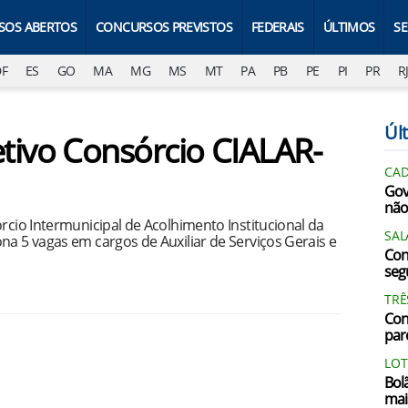
SOS ABERTOS
CONCURSOS PREVISTOS
FEDERAIS
ÚLTIMOS
S
DF
ES
GO
MA
MG
MS
MT
PA
PB
PE
PI
PR
R
Últ
etivo Consórcio CIALAR-
CAD
Gov
não
órcio Intermunicipal de Acolhimento Institucional da
SAL
na 5 vagas em cargos de Auxiliar de Serviços Gerais e
Con
segu
TRÊ
Con
par
LOT
Bol
mai