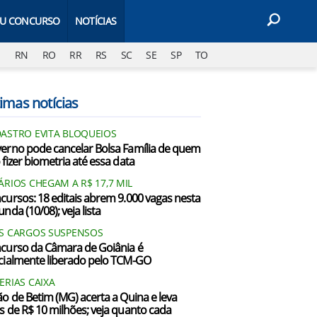
EU CONCURSO
NOTÍCIAS
J
RN
RO
RR
RS
SC
SE
SP
TO
imas notícias
ASTRO EVITA BLOQUEIOS
erno pode cancelar Bolsa Família de quem
 fizer biometria até essa data
ÁRIOS CHEGAM A R$ 17,7 MIL
cursos: 18 editais abrem 9.000 vagas nesta
nda (10/08); veja lista
S CARGOS SUSPENSOS
curso da Câmara de Goiânia é
cialmente liberado pelo TCM-GO
ERIAS CAIXA
ão de Betim (MG) acerta a Quina e leva
s de R$ 10 milhões; veja quanto cada