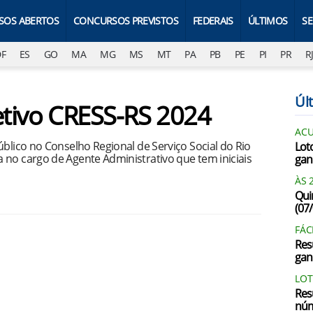
SOS ABERTOS
CONCURSOS PREVISTOS
FEDERAIS
ÚLTIMOS
S
DF
ES
GO
MA
MG
MS
MT
PA
PB
PE
PI
PR
R
Últ
letivo CRESS-RS 2024
AC
úblico no Conselho Regional de Serviço Social do Rio
Lot
 no cargo de Agente Administrativo que tem iniciais
gan
ÀS 
Qui
(07
FÁC
Res
gan
LOT
Res
núm