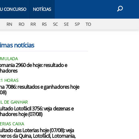
EU CONCURSO
NOTÍCIAS
J
RN
RO
RR
RS
SC
SE
SP
TO
imas notícias
UMULADA
omania 2960 de hoje: resultado e
hadores
21 HORAS
na 7086: resultados e ganhadores hoje
/08)
IL DE GANHAR
ultado Lotofácil 3756: veja dezenas e
hadores hoje (07/08)
ERIAS CAIXA
ultado das Loterias hoje (07/08): veja
eros da Quina, Lotofácil, Lotomania,