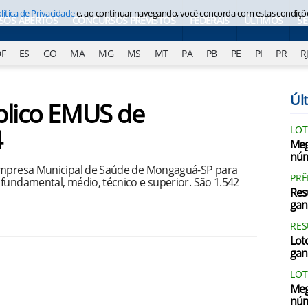
lítica de Privacidade
e, ao continuar navegando, você concorda com estas condiçõ
SOS ABERTOS
CONCURSOS PREVISTOS
FEDERAIS
ÚLTIMOS
S
DF
ES
GO
MA
MG
MS
MT
PA
PB
PE
PI
PR
R
Últ
blico EMUS de
4
LOT
Meg
núm
 Empresa Municipal de Saúde de Mongaguá-SP para
PRÊ
fundamental, médio, técnico e superior. São 1.542
Res
gan
RES
Loto
gan
LOT
Meg
núm