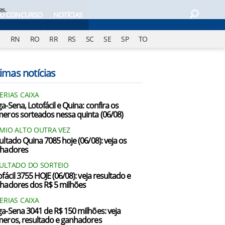
es.
EU CONCURSO
NOTÍCIAS
J
RN
RO
RR
RS
SC
SE
SP
TO
imas notícias
ERIAS CAIXA
a-Sena, Lotofácil e Quina: confira os
eros sorteados nessa quinta (06/08)
MIO ALTO OUTRA VEZ
ultado Quina 7085 hoje (06/08): veja os
hadores
ULTADO DO SORTEIO
fácil 3755 HOJE (06/08): veja resultado e
hadores dos R$ 5 milhões
ERIAS CAIXA
a-Sena 3041 de R$ 150 milhões: veja
eros, resultado e ganhadores