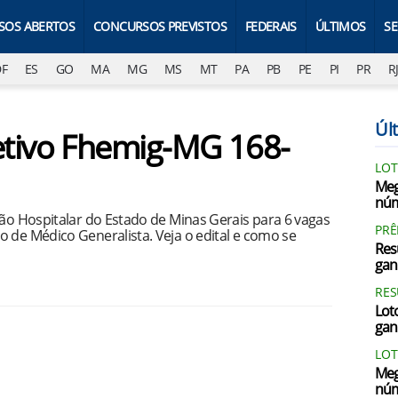
SOS ABERTOS
CONCURSOS PREVISTOS
FEDERAIS
ÚLTIMOS
S
DF
ES
GO
MA
MG
MS
MT
PA
PB
PE
PI
PR
R
Últ
letivo Fhemig-MG 168-
LOT
Meg
núm
ção Hospitalar do Estado de Minas Gerais para 6 vagas
PRÊ
 de Médico Generalista. Veja o edital e como se
Res
gan
RES
Loto
gan
LOT
Meg
núm