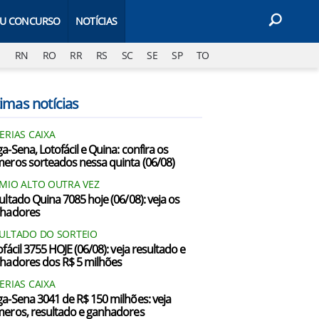
EU CONCURSO
NOTÍCIAS
J
RN
RO
RR
RS
SC
SE
SP
TO
imas notícias
ERIAS CAIXA
a-Sena, Lotofácil e Quina: confira os
eros sorteados nessa quinta (06/08)
MIO ALTO OUTRA VEZ
ultado Quina 7085 hoje (06/08): veja os
hadores
ULTADO DO SORTEIO
fácil 3755 HOJE (06/08): veja resultado e
hadores dos R$ 5 milhões
ERIAS CAIXA
a-Sena 3041 de R$ 150 milhões: veja
eros, resultado e ganhadores