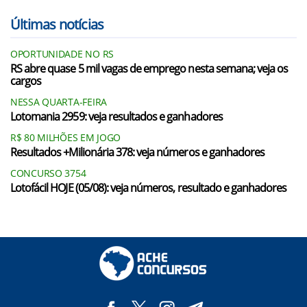
Últimas notícias
OPORTUNIDADE NO RS
RS abre quase 5 mil vagas de emprego nesta semana; veja os
cargos
NESSA QUARTA-FEIRA
Lotomania 2959: veja resultados e ganhadores
R$ 80 MILHÕES EM JOGO
Resultados +Milionária 378: veja números e ganhadores
CONCURSO 3754
Lotofácil HOJE (05/08): veja números, resultado e ganhadores