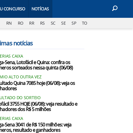
EU CONCURSO
NOTÍCIAS
J
RN
RO
RR
RS
SC
SE
SP
TO
imas notícias
ERIAS CAIXA
a-Sena, Lotofácil e Quina: confira os
eros sorteados nessa quinta (06/08)
MIO ALTO OUTRA VEZ
ultado Quina 7085 hoje (06/08): veja os
hadores
ULTADO DO SORTEIO
fácil 3755 HOJE (06/08): veja resultado e
hadores dos R$ 5 milhões
ERIAS CAIXA
a-Sena 3041 de R$ 150 milhões: veja
eros, resultado e ganhadores