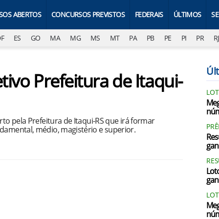
SOS ABERTOS
CONCURSOS PREVISTOS
FEDERAIS
ÚLTIMOS
S
DF
ES
GO
MA
MG
MS
MT
PA
PB
PE
PI
PR
R
Últ
tivo Prefeitura de Itaqui-
LOT
Meg
núm
rto pela Prefeitura de Itaqui-RS que irá formar
PRÊ
damental, médio, magistério e superior.
Res
gan
RES
Loto
gan
LOT
Meg
núm